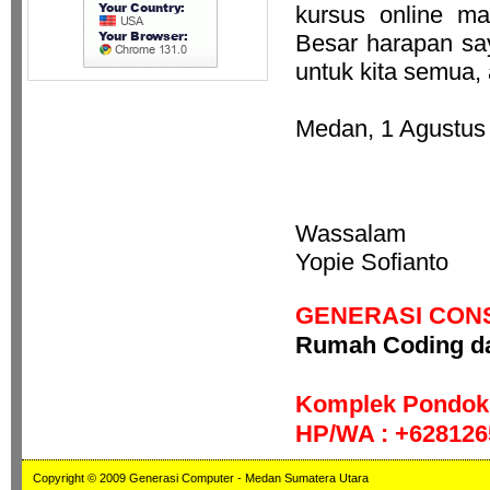
kursus online m
Besar harapan say
untuk kita semua, 
Medan, 1 Agustus
Wassalam
Yopie Sofianto
GENERASI CON
Rumah Coding da
Komplek Pondok 
HP/WA : +6281265
Copyright © 2009 Generasi Computer - Medan Sumatera Utara