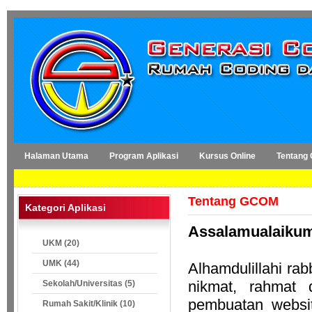
Halaman Utama
Program Aplikasi
Kursus Online
Tentang
Tentang GCOM
Kategori Aplikasi
Assalamualaiku
UKM (20)
UMK (44)
Alhamdulillahi rab
nikmat, rahmat 
Sekolah/Universitas (5)
pembuatan websi
Rumah Sakit/Klinik (10)