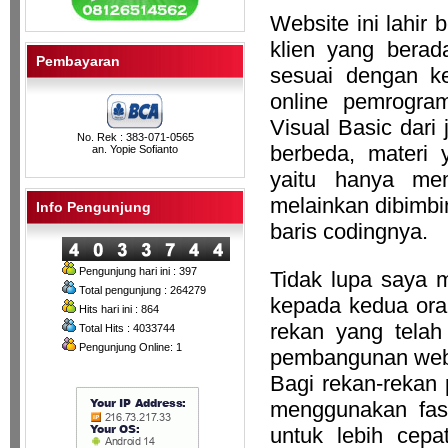
Website ini lahir
klien yang bera
Pembayaran
sesuai dengan k
online pemrogra
Visual Basic dari
No. Rek : 383-071-0565
berbeda, materi 
an. Yopie Sofianto
yaitu hanya mem
melainkan dibimbi
Info Pengunjung
baris codingnya.
Pengunjung hari ini : 397
Tidak lupa saya 
Total pengunjung : 264279
kepada kedua orang
Hits hari ini : 864
rekan yang tela
Total Hits : 4033744
Pengunjung Online: 1
pembangunan webs
Bagi rekan-rekan 
menggunakan fasil
untuk lebih cepa