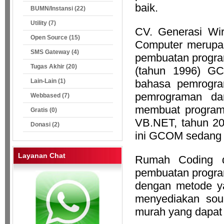
baik.
BUMN/Instansi (22)
Utility (7)
CV. Generasi Wir
Open Source (15)
Computer merupak
SMS Gateway (4)
pembuatan program
Tugas Akhir (20)
(tahun 1996) GC
Lain-Lain (1)
bahasa pemrogra
pemrograman da
Webbased (7)
membuat program
Gratis (0)
VB.NET,
tahun 
Donasi (2)
ini GCOM sedang 
Layanan Chat
Rumah Coding 
pembuatan program
dengan metode y
menyediakan so
murah yang dapat