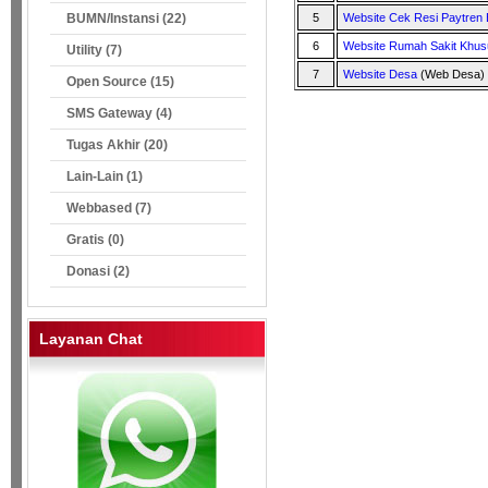
BUMN/Instansi (22)
5
Website Cek Resi Paytren
6
Website Rumah Sakit Khus
Utility (7)
7
Website Desa
(Web Desa)
Open Source (15)
SMS Gateway (4)
Tugas Akhir (20)
Lain-Lain (1)
Webbased (7)
Gratis (0)
Donasi (2)
Layanan Chat