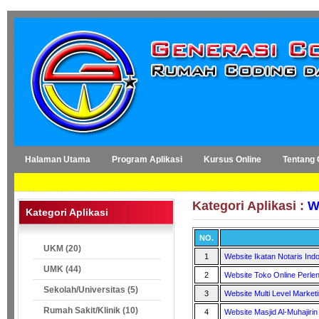
Halaman Utama
Program Aplikasi
Kursus Online
Tentang
Kategori Aplikasi :
W
Kategori Aplikasi
NO.
UKM (20)
1
Website Ikatan Notaris Ind
UMK (44)
2
Website Toko Online Perl
Sekolah/Universitas (5)
3
Website Multi Level Market
Rumah Sakit/Klinik (10)
4
Website Masjid Al-Muhajiri