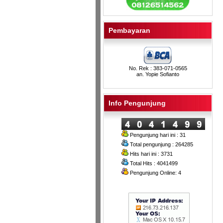
Pembayaran
No. Rek : 383-071-0565
an. Yopie Sofianto
Info Pengunjung
Pengunjung hari ini : 31
Total pengunjung : 264285
Hits hari ini : 3731
Total Hits : 4041499
Pengunjung Online: 4