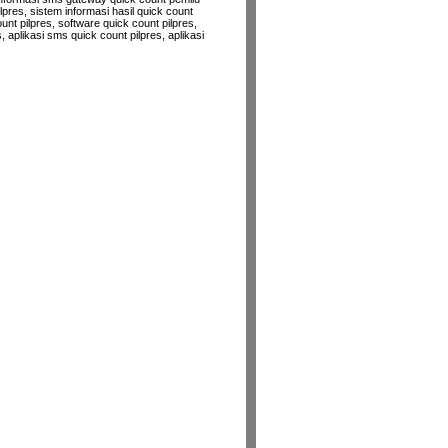
pres, sistem informasi hasil quick count
t pilpres, software quick count pilpres,
 aplikasi sms quick count pilpres, aplikasi