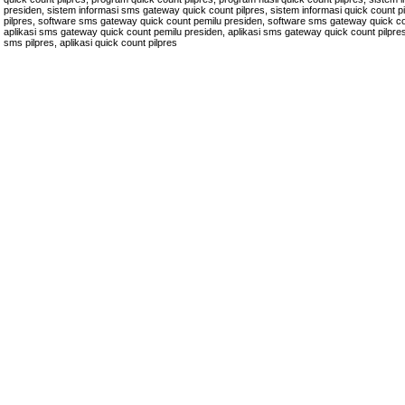
presiden, sistem informasi sms gateway quick count pilpres, sistem informasi quick count pil
pilpres, software sms gateway quick count pemilu presiden, software sms gateway quick coun
aplikasi sms gateway quick count pemilu presiden, aplikasi sms gateway quick count pilpres,
sms pilpres, aplikasi quick count pilpres