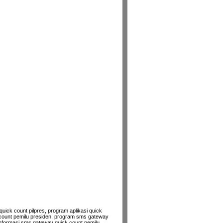
uick count pilpres, program aplikasi quick
k count pemilu presiden, program sms gateway
 informasi sms gateway quick count pemilu