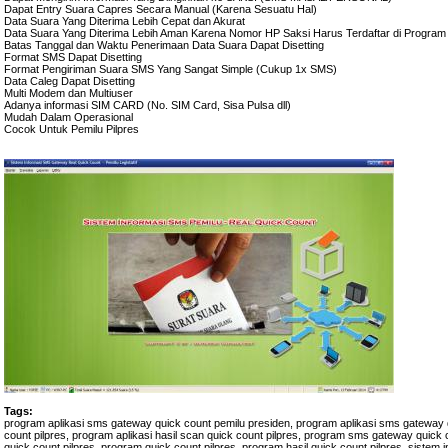
Dapat Entry Suara Capres Secara Manual (Karena Sesuatu Hal)
Data Suara Yang Diterima Lebih Cepat dan Akurat
Data Suara Yang Diterima Lebih Aman Karena Nomor HP Saksi Harus Terdaftar di Program
Batas Tanggal dan Waktu Penerimaan Data Suara Dapat Disetting
Format SMS Dapat Disetting
Format Pengiriman Suara SMS Yang Sangat Simple (Cukup 1x SMS)
Data Caleg Dapat Disetting
Multi Modem dan Multiuser
Adanya informasi SIM CARD (No. SIM Card, Sisa Pulsa dll)
Mudah Dalam Operasional
Cocok Untuk Pemilu Pilpres
Tags:
program aplikasi sms gateway quick count pemilu presiden, program aplikasi sms gateway q
count pilpres, program aplikasi hasil scan quick count pilpres, program sms gateway quic
quick count pilpres, program quick count pilpres, program hasil quick count pilpres, sistem