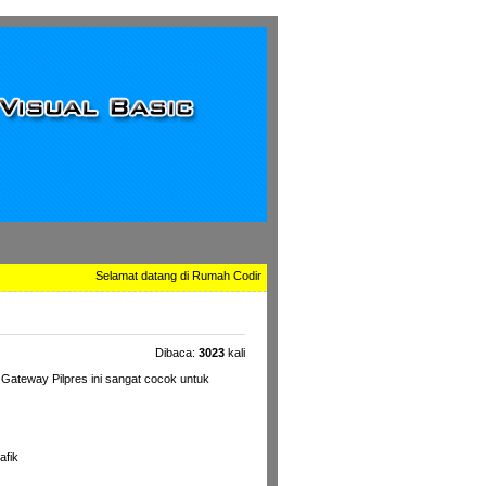
Selamat datang di Rumah Coding dan Kursus Online Visual Basic, kami me
Dibaca:
3023
kali
Gateway Pilpres ini sangat cocok untuk
afik