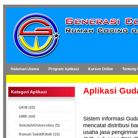
Halaman Utama
Program Aplikasi
Kursus Online
Tentang
Aplikasi Gud
Kategori Aplikasi
UKM (20)
UMK (44)
Sistem Informasi Gud
mencatat distribusi b
Sekolah/Universitas (5)
usaha jasa pengirima
Rumah Sakit/Klinik (10)