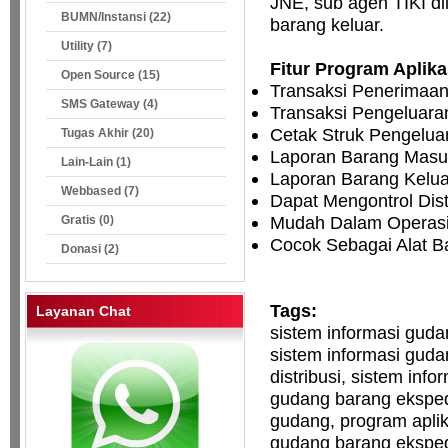
JNE, sub agen TIKI d
BUMN/Instansi (22)
barang keluar.
Utility (7)
Fitur Program Aplik
Open Source (15)
Transaksi Penerimaan
SMS Gateway (4)
Transaksi Pengeluara
Cetak Struk Pengelua
Tugas Akhir (20)
Laporan Barang Masu
Lain-Lain (1)
Laporan Barang Keluar
Webbased (7)
Dapat Mengontrol Dist
Mudah Dalam Operasi
Gratis (0)
Cocok Sebagai Alat B
Donasi (2)
Tags:
Layanan Chat
sistem informasi guda
sistem informasi gudan
distribusi, sistem inf
gudang barang ekspedi
gudang, program aplika
gudang barang eksped