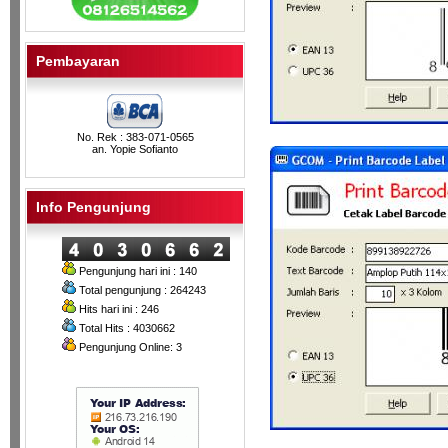
Pembayaran
No. Rek : 383-071-0565
an. Yopie Sofianto
Info Pengunjung
Pengunjung hari ini : 140
Total pengunjung : 264243
Hits hari ini : 246
Total Hits : 4030662
Pengunjung Online: 3