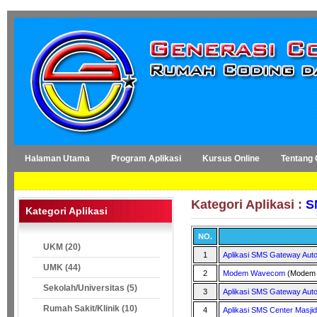
Halaman Utama
Program Aplikasi
Kursus Online
Tentang
Kategori Aplikasi :
S
Kategori Aplikasi
NO.
UKM (20)
1
Aplikasi SMS Gateway Aut
UMK (44)
2
Modem Wavecom
(Modem 
Sekolah/Universitas (5)
3
Aplikasi SMS Gateway Aut
Rumah Sakit/Klinik (10)
4
Aplikasi SMS Center Masjid