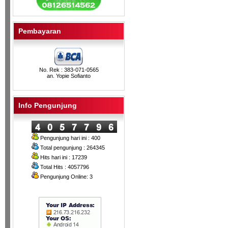
Pembayaran
No. Rek : 383-071-0565
an. Yopie Sofianto
Info Pengunjung
Pengunjung hari ini : 400
Total pengunjung : 264345
Hits hari ini : 17239
Total Hits : 4057796
Pengunjung Online: 3