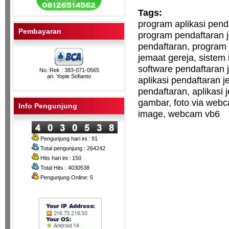
Tags:
program aplikasi pend
Pembayaran
program pendaftaran 
pendaftaran, program 
jemaat gereja, sistem 
software pendaftaran 
No. Rek : 383-071-0565
an. Yopie Sofianto
aplikasi pendaftaran j
pendaftaran, aplikasi 
gambar, foto via webc
Info Pengunjung
image, webcam vb6
Pengunjung hari ini : 91
Total pengunjung : 264242
Hits hari ini : 150
Total Hits : 4030538
Pengunjung Online: 5